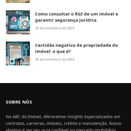
Como consultar o RGI de um imóvel e
garantir segurança jurídica
26 de novembro de 2024
Certidão negativa de propriedade do
imóvel: o que é?
26 de novembro de 2024
SOBRE NÓS
No ABC do Imóvel, oferecemos insights especializados em
contratos, carreiras, imóveis, crédito e manutenção. Nosso
objetivo é ser seu guia confiável no mercado imobiliário,