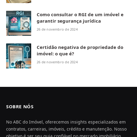
Como consultar o RGI de um imóvel e
garantir segurança jurídica
26 de novembro de 2024
Certidão negativa de propriedade do
imóvel: o que é?
26 de novembro de 2024
SOBRE NÓS
No ABC do Imóvel, oferecemos insights especializados em
contratos, carreiras, imóveis, crédito e manutenção. Nosso
objetivo é ser seu guia confiável no mercado imobiliário,