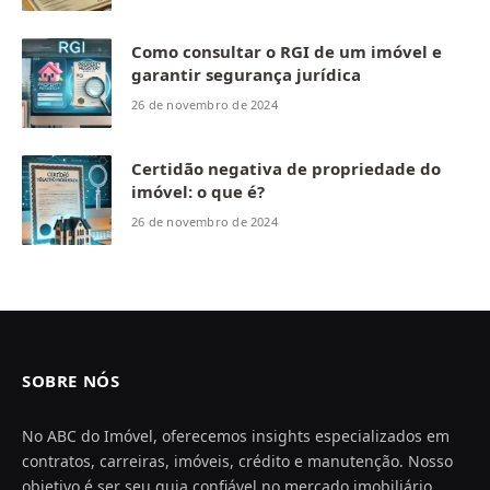
Como consultar o RGI de um imóvel e
garantir segurança jurídica
26 de novembro de 2024
Certidão negativa de propriedade do
imóvel: o que é?
26 de novembro de 2024
SOBRE NÓS
No ABC do Imóvel, oferecemos insights especializados em
contratos, carreiras, imóveis, crédito e manutenção. Nosso
objetivo é ser seu guia confiável no mercado imobiliário,