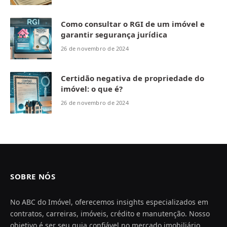
Como consultar o RGI de um imóvel e
garantir segurança jurídica
26 de novembro de 2024
Certidão negativa de propriedade do
imóvel: o que é?
26 de novembro de 2024
SOBRE NÓS
No ABC do Imóvel, oferecemos insights especializados em
contratos, carreiras, imóveis, crédito e manutenção. Nosso
objetivo é ser seu guia confiável no mercado imobiliário,