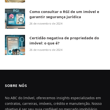
Como consultar o RGI de um imóvel e
garantir segurança jurídica
26 de novembro de 2024
Certidão negativa de propriedade do
imóvel: o que é?
26 de novembro de 2024
SOBRE NÓS
No ABC do Imóvel, oferecemos insights especializados em
contratos, carreiras, imóveis, crédito e manutenção. Nosso
objetivo é ser seu guia confiável no mercado imobiliário,