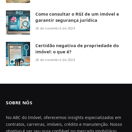
Como consultar o RGI de um imóvel e
garantir segurança jurídica
26 de novembro de 2024
Certidão negativa de propriedade do
imóvel: o que é?
26 de novembro de 2024
SOBRE NÓS
No ABC do Imóvel, oferecemos insights especializados em
contratos, carreiras, imóveis, crédito e manutenção. Nosso
objetivo é ser seu guia confiável no mercado imobiliário,