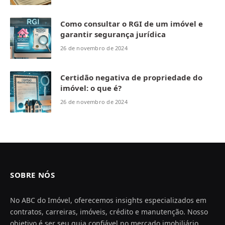
Como consultar o RGI de um imóvel e
garantir segurança jurídica
26 de novembro de 2024
Certidão negativa de propriedade do
imóvel: o que é?
26 de novembro de 2024
SOBRE NÓS
No ABC do Imóvel, oferecemos insights especializados em
contratos, carreiras, imóveis, crédito e manutenção. Nosso
objetivo é ser seu guia confiável no mercado imobiliário,