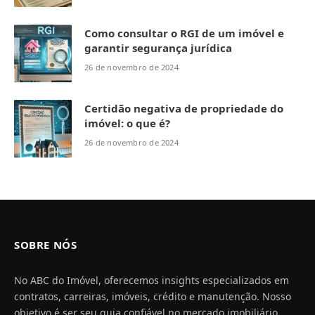
Como consultar o RGI de um imóvel e
garantir segurança jurídica
26 de novembro de 2024
Certidão negativa de propriedade do
imóvel: o que é?
26 de novembro de 2024
SOBRE NÓS
No ABC do Imóvel, oferecemos insights especializados em
contratos, carreiras, imóveis, crédito e manutenção. Nosso
objetivo é ser seu guia confiável no mercado imobiliário,