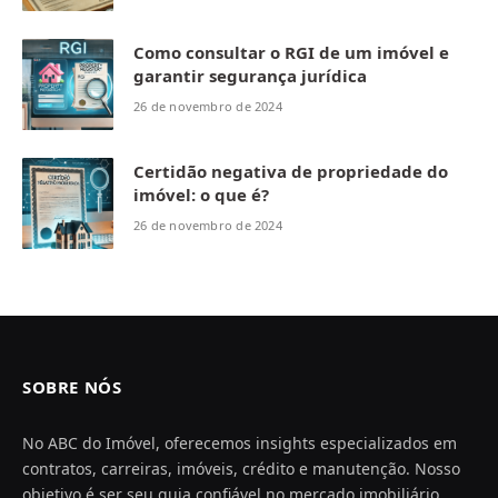
Como consultar o RGI de um imóvel e
garantir segurança jurídica
26 de novembro de 2024
Certidão negativa de propriedade do
imóvel: o que é?
26 de novembro de 2024
SOBRE NÓS
No ABC do Imóvel, oferecemos insights especializados em
contratos, carreiras, imóveis, crédito e manutenção. Nosso
objetivo é ser seu guia confiável no mercado imobiliário,