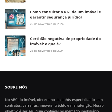
Como consultar o RGI de um imóvel e
garantir segurança jurídica
26 de novembro de 2024
Certidão negativa de propriedade do
imóvel: o que é?
26 de novembro de 2024
SOBRE NÓS
No ABC do Imóvel, oferecemos insights especializados em
contratos, carreiras, imóveis, crédito e manutenção. Nosso
objetivo é ser seu guia confiável no mercado imobiliário,