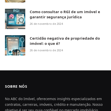
Como consultar o RGI de um imóvel e
garantir segurança jurídica
26 de novembro de 2024
Certidão negativa de propriedade do
imóvel: o que é?
26 de novembro de 2024
SOBRE NÓS
No ABC do Imóvel, oferecemos insights especializados em
contratos, carreiras, imóveis, crédito e manutenção. Nosso
objetivo é ser seu guia confiável no mercado imobiliário,