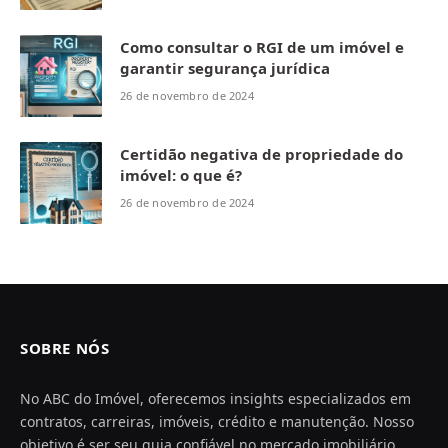
Como consultar o RGI de um imóvel e
garantir segurança jurídica
26 de novembro de 2024
Certidão negativa de propriedade do
imóvel: o que é?
26 de novembro de 2024
SOBRE NÓS
No ABC do Imóvel, oferecemos insights especializados em
contratos, carreiras, imóveis, crédito e manutenção. Nosso
objetivo é ser seu guia confiável no mercado imobiliário,