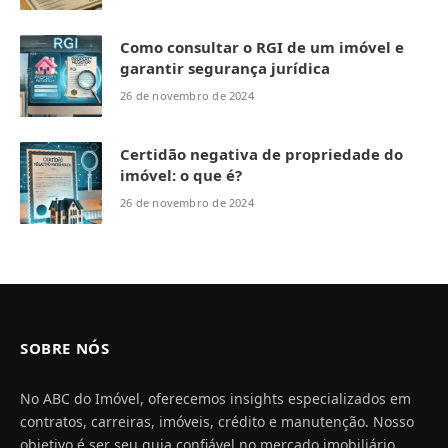
Como consultar o RGI de um imóvel e
garantir segurança jurídica
26 de novembro de 2024
Certidão negativa de propriedade do
imóvel: o que é?
26 de novembro de 2024
SOBRE NÓS
No ABC do Imóvel, oferecemos insights especializados em
contratos, carreiras, imóveis, crédito e manutenção. Nosso
objetivo é ser seu guia confiável no mercado imobiliário,