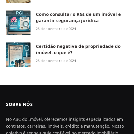
Como consultar o RGI de um imóvel e
garantir segurança jurídica
26 de novembro de 2024
Certidão negativa de propriedade do
imóvel: o que é?
26 de novembro de 2024
SOBRE NÓS
No ABC do Imóvel, oferecemos insights especializados em
contratos, carreiras, imóveis, crédito e manutenção. Nosso
objetivo é ser seu guia confiável no mercado imobiliário,