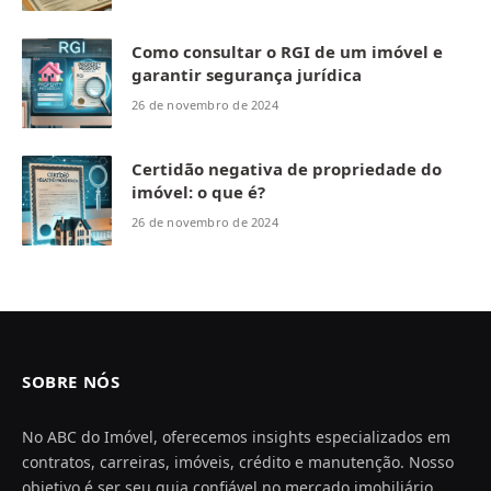
Como consultar o RGI de um imóvel e
garantir segurança jurídica
26 de novembro de 2024
Certidão negativa de propriedade do
imóvel: o que é?
26 de novembro de 2024
SOBRE NÓS
No ABC do Imóvel, oferecemos insights especializados em
contratos, carreiras, imóveis, crédito e manutenção. Nosso
objetivo é ser seu guia confiável no mercado imobiliário,