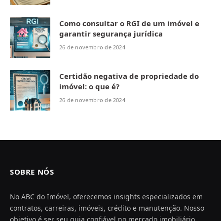
Como consultar o RGI de um imóvel e
garantir segurança jurídica
26 de novembro de 2024
Certidão negativa de propriedade do
imóvel: o que é?
26 de novembro de 2024
SOBRE NÓS
No ABC do Imóvel, oferecemos insights especializados em
contratos, carreiras, imóveis, crédito e manutenção. Nosso
objetivo é ser seu guia confiável no mercado imobiliário,