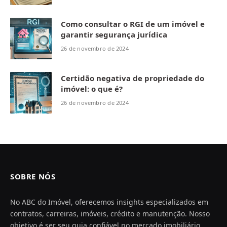
Como consultar o RGI de um imóvel e
garantir segurança jurídica
26 de novembro de 2024
Certidão negativa de propriedade do
imóvel: o que é?
26 de novembro de 2024
SOBRE NÓS
No ABC do Imóvel, oferecemos insights especializados em
contratos, carreiras, imóveis, crédito e manutenção. Nosso
objetivo é ser seu guia confiável no mercado imobiliário,