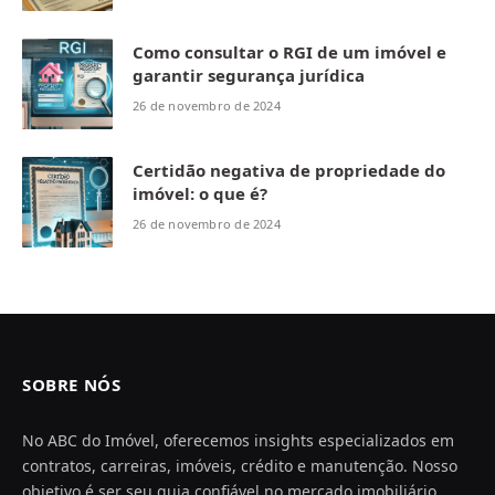
Como consultar o RGI de um imóvel e
garantir segurança jurídica
26 de novembro de 2024
Certidão negativa de propriedade do
imóvel: o que é?
26 de novembro de 2024
SOBRE NÓS
No ABC do Imóvel, oferecemos insights especializados em
contratos, carreiras, imóveis, crédito e manutenção. Nosso
objetivo é ser seu guia confiável no mercado imobiliário,