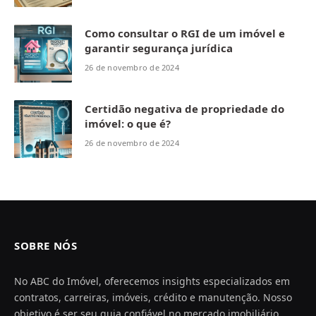
Como consultar o RGI de um imóvel e
garantir segurança jurídica
26 de novembro de 2024
Certidão negativa de propriedade do
imóvel: o que é?
26 de novembro de 2024
SOBRE NÓS
No ABC do Imóvel, oferecemos insights especializados em
contratos, carreiras, imóveis, crédito e manutenção. Nosso
objetivo é ser seu guia confiável no mercado imobiliário,