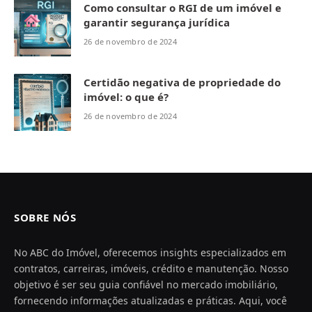
Como consultar o RGI de um imóvel e
garantir segurança jurídica
26 de novembro de 2024
Certidão negativa de propriedade do
imóvel: o que é?
26 de novembro de 2024
SOBRE NÓS
No ABC do Imóvel, oferecemos insights especializados em
contratos, carreiras, imóveis, crédito e manutenção. Nosso
objetivo é ser seu guia confiável no mercado imobiliário,
fornecendo informações atualizadas e práticas. Aqui, você