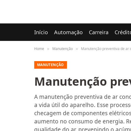
Início
Automação
Carreira
Crédit
Home
Manutenção
Manutenção preventiva de ar 
»
»
MANUTENÇÃO
Manutenção prev
A manutenção preventiva de ar condi
a vida útil do aparelho. Esse processo
checagem de componentes elétricos
aumento no consumo de energia. Re
qualidade do ar, prevenindo o acúm