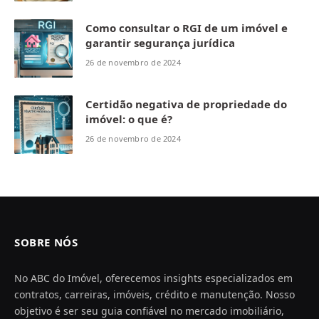
Como consultar o RGI de um imóvel e
garantir segurança jurídica
26 de novembro de 2024
Certidão negativa de propriedade do
imóvel: o que é?
26 de novembro de 2024
SOBRE NÓS
No ABC do Imóvel, oferecemos insights especializados em
contratos, carreiras, imóveis, crédito e manutenção. Nosso
objetivo é ser seu guia confiável no mercado imobiliário,