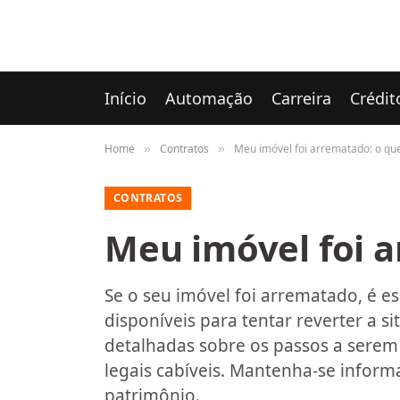
Início
Automação
Carreira
Crédit
Home
Contratos
Meu imóvel foi arrematado: o que
»
»
CONTRATOS
Meu imóvel foi a
Se o seu imóvel foi arrematado, é es
disponíveis para tentar reverter a s
detalhadas sobre os passos a serem
legais cabíveis. Mantenha-se inform
patrimônio.