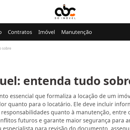
o
Contratos
Imóvel
Manutenção
o sobre
uel: entenda tudo sobr
to essencial que formaliza a locação de um imóv
dor quanto para o locatário. Ele deve incluir inf
s, responsabilidades quanto à manutenção, entre 
nflitos futuros e garante maior segurança para 
especialista para revisão do documento, assegu