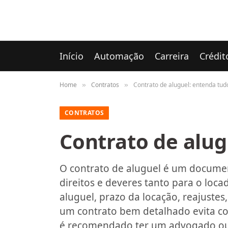
Início
Automação
Carreira
Crédit
Home
Contratos
Contrato de aluguel: entenda tud
»
»
CONTRATOS
Contrato de alug
O contrato de aluguel é um documen
direitos e deveres tanto para o loca
aluguel, prazo da locação, reajuste
um contrato bem detalhado evita co
é recomendado ter um advogado ou 