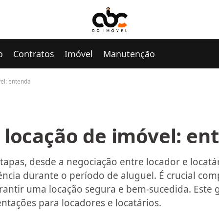
o
Contratos
Imóvel
Manutenção
el: entenda
 locação de imóvel: en
etapas, desde a negociação entre locador e locatá
ência durante o período de aluguel. É crucial com
rantir uma locação segura e bem-sucedida. Este g
ntações para locadores e locatários.