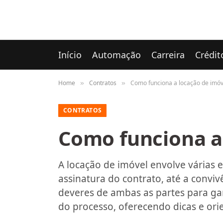
Início
Automação
Carreira
Crédit
Home
Contratos
Como funciona a locação de imóv
»
»
CONTRATOS
Como funciona a
A locação de imóvel envolve várias 
assinatura do contrato, até a conviv
deveres de ambas as partes para ga
do processo, oferecendo dicas e orie