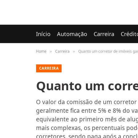
Início
Automação
Carreira
Crédit
Home
Carreira
Quanto um corretor de imóveis ga
»
»
CARREIRA
Quanto um corre
O valor da comissão de um corretor 
geralmente fica entre 5% e 8% do va
equivalente ao primeiro mês de alu
mais complexas, os percentuais pod
corretores, sendo paga após a conc