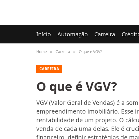
Início
Automação
Carreira
Crédit
Home
Carreira
O que é VGV?
»
»
CARREIRA
O que é VGV?
VGV (Valor Geral de Vendas) é a som
empreendimento imobiliário. Esse i
rentabilidade de um projeto. O cálc
venda de cada uma delas. Ele é cruci
financeiro, definir estratégias de m