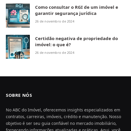
Como consultar o RGI de um imóvel e
garantir segurança jurídica
26 de novembro de 2024
Certidão negativa de propriedade do
imóvel: o que é?
26 de novembro de 2024
SOBRE NÓS
No ABC do Imóvel, oferecemos insights especializados em
contratos, carreiras, imóveis, crédito e manutenção. Nosso
objetivo é ser seu guia confiável no mercado imobiliário,
fornecendo informações atualizadas e práticas. Aqui, você