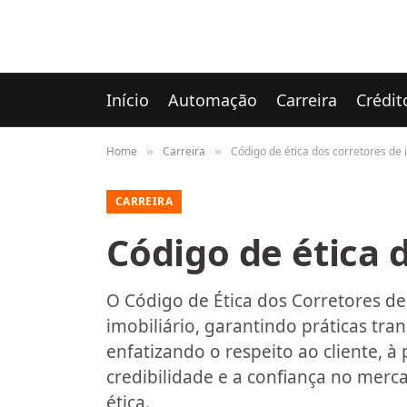
Início
Automação
Carreira
Crédit
Home
Carreira
Código de ética dos corretores de
»
»
CARREIRA
Código de ética 
O Código de Ética dos Corretores de
imobiliário, garantindo práticas tran
enfatizando o respeito ao cliente, à
credibilidade e a confiança no mer
ética.