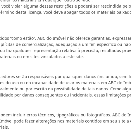
e você violar alguma dessas restrições e poderá ser rescindida pe
 término desta licença, você deve apagar todos os materiais baixad
idos “como estão”. ABC do Imóvel não oferece garantias, expressas 
mplícitas de comercialização, adequação a um fim específico ou não
 ou faz qualquer representação relativa à precisão, resultados pro
teriais ou em sites vinculados a este site.
dores serão responsáveis por quaisquer danos (incluindo, sem li
ntes do uso ou da incapacidade de usar os materiais em ABC do I
oralmente ou por escrito da possibilidade de tais danos. Como al
bilidade por danos consequentes ou incidentais, essas limitações p
podem incluir erros técnicos, tipográficos ou fotográficos. ABC do
o Imóvel pode fazer alterações nos materiais contidos em seu site 
iais.