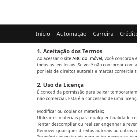
Início
Automação
Carreira
Crédit
1. Aceitação dos Termos
Ao acessar o site
ABC do Imóvel
, você concorda 
todas as leis locais. Se você não concordar com 
por leis de direitos autorais e marcas comerciais
2. Uso da Licença
É concedida permissão para baixar temporariame
não comercial. Esta é a concessão de uma licença
Modificar ou copiar os materiais;
Utilizar os materiais para qualquer finalidade c
Tentar descompilar ou realizar engenharia rever
Remover quaisquer direitos autorais ou outras 
Transferir os materiais para outra pessoa ou ‘es