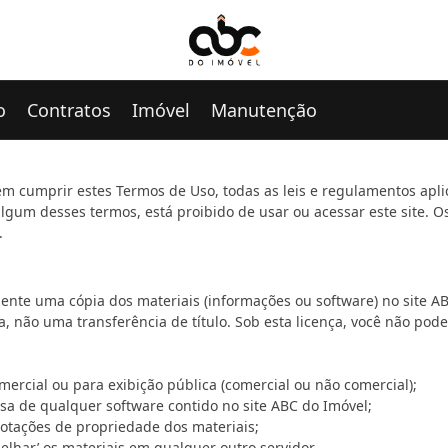
o
Contratos
Imóvel
Manutenção
em cumprir estes Termos de Uso, todas as leis e regulamentos apli
algum desses termos, está proibido de usar ou acessar este site. O
.
nte uma cópia dos materiais (informações ou software) no site AB
, não uma transferência de título. Sob esta licença, você não pode
omercial ou para exibição pública (comercial ou não comercial);
sa de qualquer software contido no site ABC do Imóvel;
notações de propriedade dos materiais;
pelhar’ os materiais em qualquer outro servidor.