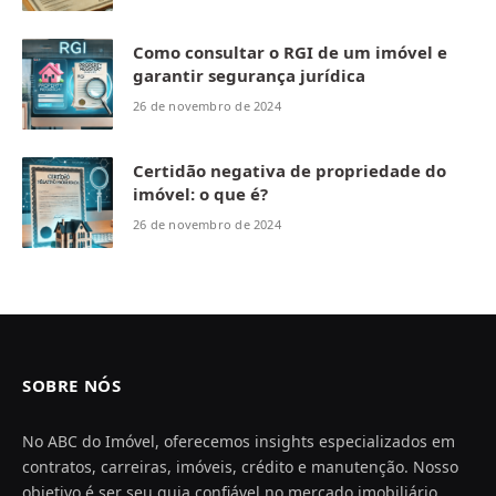
Como consultar o RGI de um imóvel e
garantir segurança jurídica
26 de novembro de 2024
Certidão negativa de propriedade do
imóvel: o que é?
26 de novembro de 2024
SOBRE NÓS
No ABC do Imóvel, oferecemos insights especializados em
contratos, carreiras, imóveis, crédito e manutenção. Nosso
objetivo é ser seu guia confiável no mercado imobiliário,