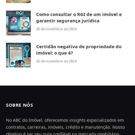
Como consultar o RGI de um imóvel e
garantir segurança jurídica
26 de novembro de 2024
Certidão negativa de propriedade do
imóvel: o que é?
26 de novembro de 2024
SOBRE NÓS
No ABC do Imóvel, oferecemos insights especializados em
contratos, carreiras, imóveis, crédito e manutenção. Nosso
objetivo é ser seu guia confiável no mercado imobiliário,