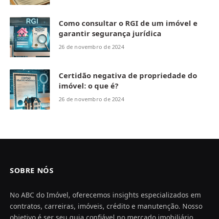
Como consultar o RGI de um imóvel e
garantir segurança jurídica
26 de novembro de 2024
Certidão negativa de propriedade do
imóvel: o que é?
26 de novembro de 2024
SOBRE NÓS
No ABC do Imóvel, oferecemos insights especializados em
contratos, carreiras, imóveis, crédito e manutenção. Nosso
objetivo é ser seu guia confiável no mercado imobiliário,